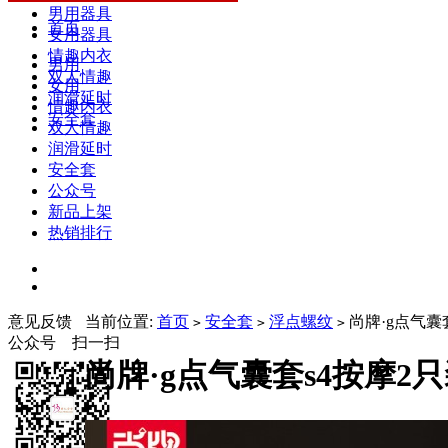
男用器具
首页
女用器具
情趣内衣
男用
双人情趣
女用
润滑延时
情趣内衣
安全套
双人情趣
润滑延时
安全套
公众号
新品上架
热销排行
意见反馈
当前位置:
首页
安全套
浮点螺纹
尚牌·g点气囊
>
>
>
公众号 扫一扫
尚牌·g点气囊套s4按摩2