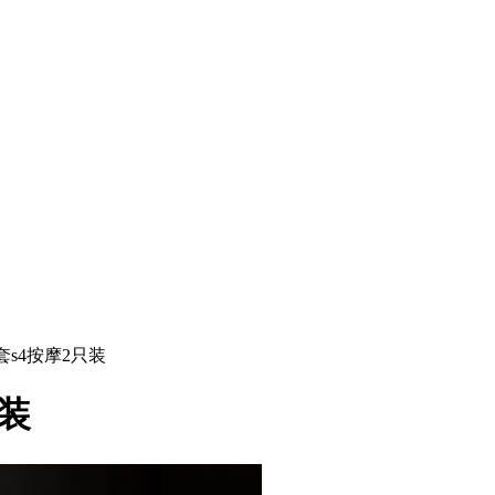
套s4按摩2只装
只装