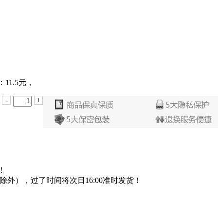
：
11.5
元，
-
+
：
！
日除外），过了时间将次日16:00准时发货！