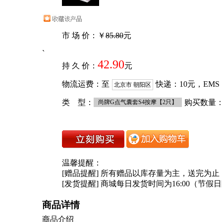
市 场 价：￥
85.80
元
`
42.90
持 久 价：
元
物流运费：至
快递：
10
元，EMS
北京市 朝阳区
类 型：
购买数量
尚牌G点气囊套S4按摩【2只】
温馨提醒：
[赠品提醒] 所有赠品以库存量为主，送完为止
[发货提醒] 商城每日发货时间为16:00（节假
商品详情
商品介绍