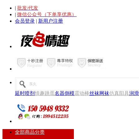
|
批发/代发
|
微信公众号（下单享优惠）
会员登录
|
新用户注册
延时喷剂
情趣跳蛋
名器倒模
震动棒
丝袜网袜
仿真阳具
润滑
全部商品分类