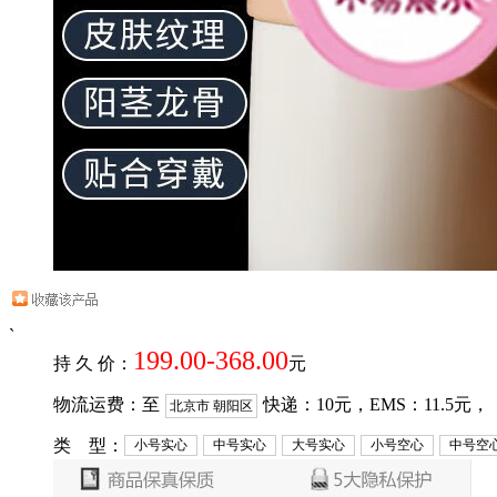
`
199.00-368.00
持 久 价：
元
物流运费：至
快递：
10
元，EMS：
11.5
元，
北京市 朝阳区
类 型：
小号实心
中号实心
大号实心
小号空心
中号空