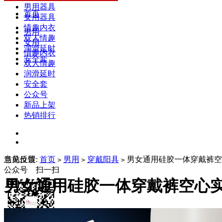
男用器具
首页
女用器具
情趣内衣
男用
双人情趣
女用
润滑延时
情趣内衣
安全套
双人情趣
润滑延时
安全套
公众号
新品上架
热销排行
当前位置:
意见反馈
首页
男用
穿戴阳具
男女通用硅胶一体穿戴裤空
>
>
>
公众号 扫一扫
男女通用硅胶一体穿戴裤空心