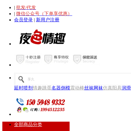
|
批发/代发
|
微信公众号（下单享优惠）
会员登录
|
新用户注册
延时喷剂
情趣跳蛋
名器倒模
震动棒
丝袜网袜
仿真阳具
润滑
全部商品分类